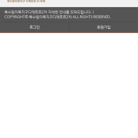
북수원이목지구디에트르2차 자세한 안내를 도와드립니다.ㅣ
COPYRIGHT© 북수원이목지구디에트르2차 ALL RIGHTS RESERVED.
로그인
회원가입